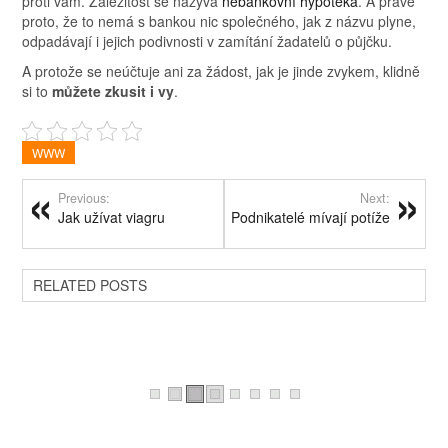
proti vám. Záležitost se nazývá
nebankovní hypotéka
. A právě
proto, že to nemá s bankou nic společného, jak z názvu plyne,
odpadávají i jejich podivnosti v zamítání žadatelů o půjčku.
A protože se neúčtuje ani za žádost, jak je jinde zvykem, klidně
si to
můžete zkusit i vy
.
WWW
Previous:
Next:
Jak užívat viagru
Podnikatelé mívají potíže
RELATED POSTS