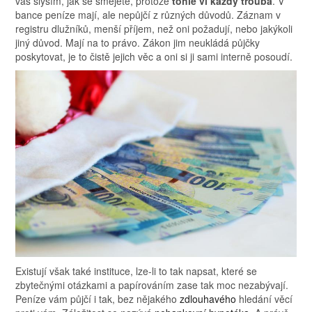
vás slyším, jak se smějete, protože
tohle ví každý trouba
. V
bance peníze mají, ale nepůjčí z různých důvodů. Záznam v
registru dlužníků, menší příjem, než oni požadují, nebo jakýkoli
jiný důvod. Mají na to právo. Zákon jim neukládá půjčky
poskytovat, je to čistě jejich věc a oni si ji sami interně posoudí.
Existují však také instituce, lze-li to tak napsat, které se
zbytečnými otázkami a papírováním zase tak moc nezabývají.
Peníze vám půjčí i tak, bez nějakého
zdlouhavého
hledání věcí