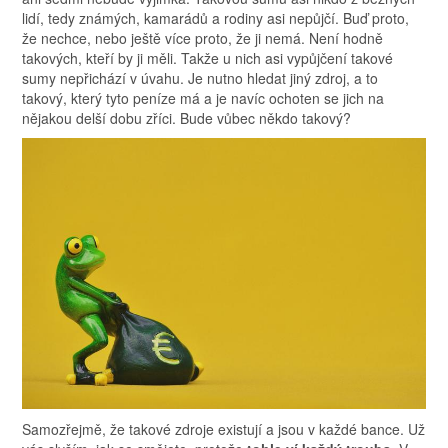
lidí, tedy známých, kamarádů a rodiny asi nepůjčí. Buď proto,
že nechce, nebo ještě více proto, že ji nemá. Není hodně
takových, kteří by ji měli. Takže u nich asi vypůjčení takové
sumy nepřichází v úvahu. Je nutno hledat jiný zdroj, a to
takový, který tyto peníze má a je navíc ochoten se jich na
nějakou delší dobu zříci. Bude vůbec někdo takový?
Samozřejmě, že takové zdroje existují a jsou v každé bance. Už