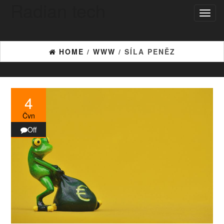
Radian tech
Skip
Toggl
to
naviga
the
content
HOME
/
WWW
/ SÍLA PENĚZ
4
Čvn
Off