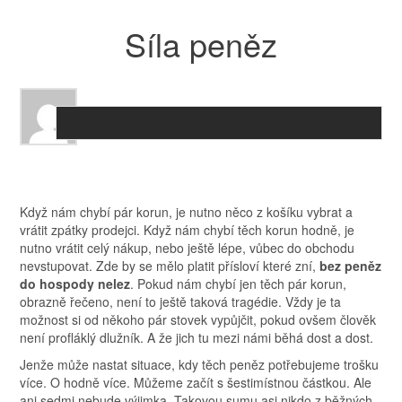
Síla peněz
Když nám chybí pár korun, je nutno něco z košíku vybrat a
vrátit zpátky prodejci. Když nám chybí těch korun hodně, je
nutno vrátit celý nákup, nebo ještě lépe, vůbec do obchodu
nevstupovat. Zde by se mělo platit přísloví které zní,
bez peněz
do hospody nelez
. Pokud nám chybí jen těch pár korun,
obrazně řečeno, není to ještě taková tragédie. Vždy je ta
možnost si od někoho pár stovek vypůjčit, pokud ovšem člověk
není profláklý dlužník. A že jich tu mezi námi běhá dost a dost.
Jenže může nastat situace, kdy těch peněz potřebujeme trošku
více. O hodně více. Můžeme začít s šestimístnou částkou. Ale
ani sedmi nebude výjimka. Takovou sumu asi nikdo z běžných