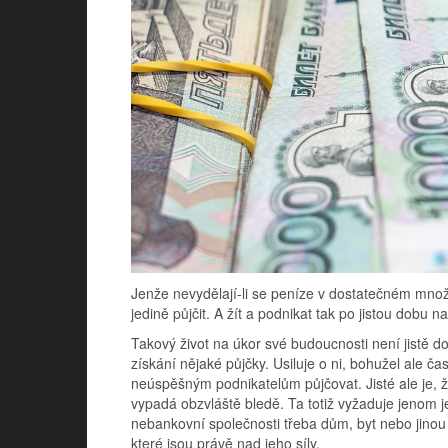
Jenže nevydělají-li se peníze v dostatečném množst
jedině půjčit. A žít a podnikat tak po jistou dobu
Takový život na úkor své budoucnosti není jistě do
získání nějaké půjčky. Usiluje o ni, bohužel ale ča
neúspěšným podnikatelům půjčovat. Jisté ale je, 
vypadá obzvláště bledě. Ta totiž vyžaduje jenom 
nebankovní společnosti třeba dům, byt nebo jinou
které jsou právě nad jeho síly.