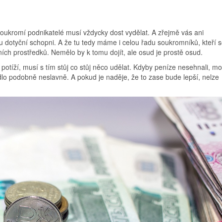
soukromí podnikatelé musí vždycky dost vydělat. A zřejmě vás ani
dotyční schopni. A že tu tedy máme i celou řadu soukromníků, kteří 
ních prostředků. Nemělo by k tomu dojít, ale osud je prostě osud.
tíží, musí s tím stůj co stůj něco udělat. Kdyby peníze nesehnali, mo
adlo podobně neslavně. A pokud je naděje, že to zase bude lepší, nelze