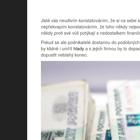
Jistě vás neudivím konstatováním, že si na sebe 
nepřekvapím konstatováním, že toho někdy nejsou 
někdy proti své vůli potýkají s nedostatkem finanč
Pokud se ale podnikatelé dostanou do podobných po
by klidně i umřít
hlady
a s jejich firmou by to dop
dopustit neblahý konec.