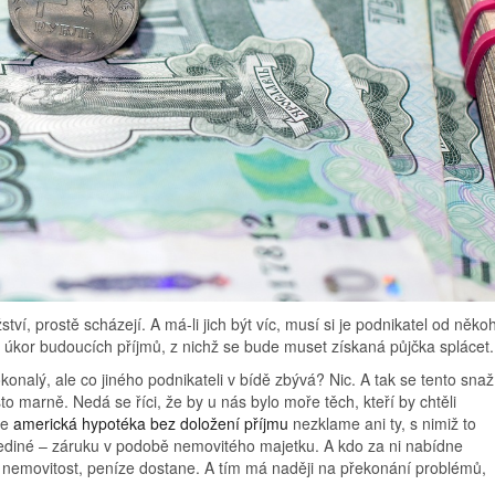
ví, prostě scházejí. A má-li jich být víc, musí si je podnikatel od něko
 na úkor budoucích příjmů, z nichž se bude muset získaná půjčka splácet.
konalý, ale co jiného podnikateli v bídě zbývá? Nic. A tak se tento snaž
sto marně. Nedá se říci, že by u nás bylo moře těch, kteří by chtěli
že
americká hypotéka bez doložení příjmu
nezklame ani ty, s nimiž to
jediné – záruku v podobě nemovitého majetku. A kdo za ni nabídne
 nemovitost, peníze dostane. A tím má naději na překonání problémů,