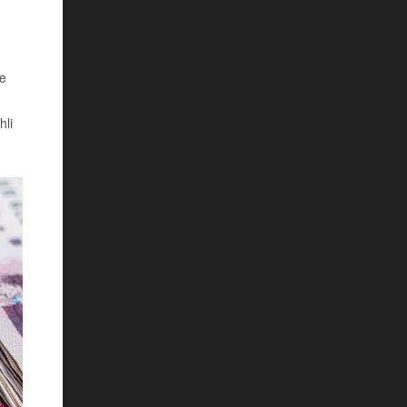
se
hli