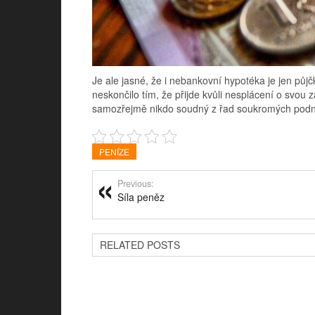
Je ale jasné, že i nebankovní hypotéka je jen půjčk
neskončilo tím, že přijde kvůli nesplácení o svou z
samozřejmě nikdo soudný z řad soukromých podnik
PENÍZE
Previous:
Síla peněz
RELATED POSTS