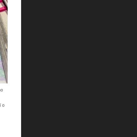
ho
í o