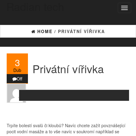
Radian tech
Skip
Toggl
to
naviga
the
content
HOME
/ PRIVÁTNÍ VÍŘIVKA
3
Privátní vířivka
Dub
Off
Trpíte bolestí svalů či kloubů? Navíc chcete zažít povznášející
pocit vodní masáže a to vše navíc v soukromí například se