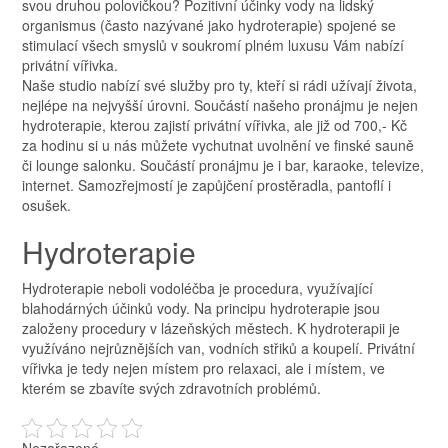
svou druhou polovičkou? Pozitivní účinky vody na lidský
organismus (často nazývané jako hydroterapie) spojené se
stimulací všech smyslů v soukromí plném luxusu Vám nabízí
privátní vířivka.
Naše studio nabízí své služby pro ty, kteří si rádi užívají života,
nejlépe na nejvyšší úrovni. Součástí našeho pronájmu je nejen
hydroterapie, kterou zajistí
privátní vířivka
, ale již od 700,- Kč
za hodinu si u nás můžete vychutnat uvolnění ve finské sauně
či lounge salonku. Součástí pronájmu je i bar, karaoke, televize,
internet. Samozřejmostí je zapůjčení prostěradla, pantoflí i
osušek.
Hydroterapie
Hydroterapie neboli vodoléčba je procedura, využívající
blahodárných účinků vody. Na principu hydroterapie jsou
založeny procedury v lázeňských městech. K hydroterapii je
využíváno nejrůznějších van, vodních střiků a koupelí. Privátní
vířivka je tedy nejen místem pro relaxaci, ale i místem, ve
kterém se zbavíte svých zdravotních problémů.