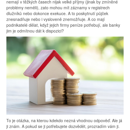
nemají v těžkých časech nijak velké příjmy (jinak by zmíněné
problémy neměli), zato mohou mít záznamy v registrech
dlužníků nebo dokonce exekuce. A to poskytnutí půjček
znesnadňuje nebo i vysloveně znemožňuje.
A co mají
podnikatelé dělat, když jejich firmy peníze potřebují, ale banky
jim je odmítnou dát k dispozici?
To je otázka, na kterou kdekdo nezná vhodnou odpověď. Ale já
ji znám. A pokud se ji potřebujete dozvědět, prozradím vám ji.