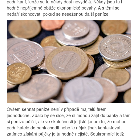
podnikání, jenže se tu někdy dost nevydělá. Někdy jsou tu i
hodně nepříjemné obtíže ekonomické povahy. A s těmi se
nedaří skoncovat, pokud se neseženou další peníze.
Ovšem sehnat peníze není v případě majitelů firem
jednoduché. Zdálo by se sice, že si mohou zajít do banky a tam
si peníze půjčit, ale ve skutečnosti je jisté jenom to, že mohou
podnikatelé do bank chodit nebo je nějak jinak kontaktovat,
zatímco získání půjčky je tu hodně nejisté. Soukromníci totiž