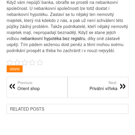
Když vám nepůjčí banka, obraťte se prostě na nebankovní
společnost.
U nebankovní společnosti lze totiž dostat i
nebankovní hypotéku. Zastaví se tu nějaký ten nemovitý
majetek, který má kdekdo z nás, a pak už není schválení této
půjčky žádný problém.
Takže podnikatelé, kteří nějaký nemovitý
majetek mají, nepropadají beznaději. Když se stane jejich
volbou
nebankovní hypotéka bez registru
, díky oné zástavě
uspějí. Tím pádem seženou dost peněz a těmi mohou svému
podnikání prospět a třeba ho zachránit i v nouzi nejvyšší.
WWW
Previous:
Next:
Orient shop
Privátní vířivka
RELATED POSTS