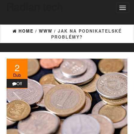
Radian tech
Skip
Toggl
to
naviga
the
content
HOME
/
WWW
/ JAK NA PODNIKATELSKÉ
PROBLÉMY?
2
Dub
Off