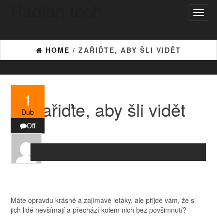
Radian tech
Skip
Toggl
to
naviga
the
content
HOME
/ ZAŘIĎTE, ABY ŠLI VIDĚT
1
Zařiďte, aby šli vidět
Dub
Off
Máte opravdu krásné a zajímavé letáky, ale přijde vám, že si
jich lidé nevšímají a přechází kolem nich bez povšimnutí?