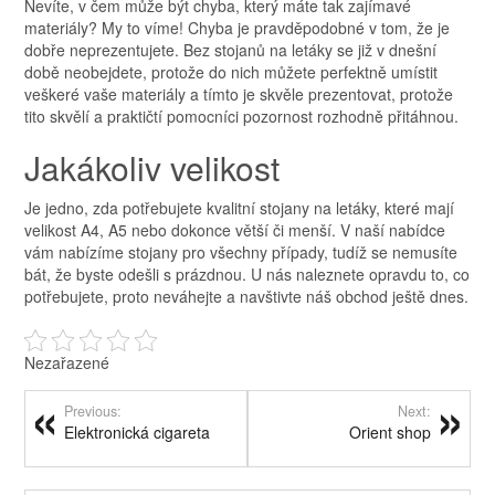
Nevíte, v čem může být chyba, který máte tak zajímavé
materiály? My to víme! Chyba je pravděpodobné v tom, že je
dobře neprezentujete. Bez
stojanů na letáky
se již v dnešní
době neobejdete, protože do nich můžete perfektně umístit
veškeré vaše materiály a tímto je skvěle prezentovat, protože
tito skvělí a praktičtí pomocníci pozornost rozhodně přitáhnou.
Jakákoliv velikost
Je jedno, zda potřebujete kvalitní stojany na letáky, které mají
velikost A4, A5 nebo dokonce větší či menší. V naší nabídce
vám nabízíme stojany pro všechny případy, tudíž se nemusíte
bát, že byste odešli s prázdnou. U nás naleznete opravdu to, co
potřebujete, proto neváhejte a navštivte náš obchod ještě dnes.
Nezařazené
Previous:
Next:
Elektronická cigareta
Orient shop