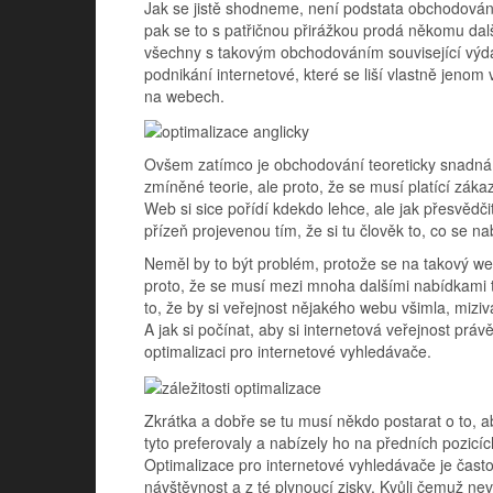
Jak se jistě shodneme, není podstata obchodování
pak se to s patřičnou přirážkou prodá někomu dalš
všechny s takovým obchodováním související výda
podnikání internetové, které se liší vlastně jeno
na webech.
Ovšem zatímco je obchodování teoreticky snadná věc
zmíněné teorie, ale proto, že se musí platící záka
Web si sice pořídí kdekdo lehce, ale jak přesvědči
přízeň projevenou tím, že si tu člověk to, co se na
Neměl by to být problém, protože se na takový web
proto, že se musí mezi mnoha dalšími nabídkami t
to, že by si veřejnost nějakého webu všimla, miziv
A jak si počínat, aby si internetová veřejnost prá
optimalizaci pro internetové vyhledávače.
Zkrátka a dobře se tu musí někdo postarat o to, 
tyto preferovaly a nabízely ho na předních pozicíc
Optimalizace pro internetové vyhledávače je často
návštěvnost a z té plynoucí zisky. Kvůli čemuž ne