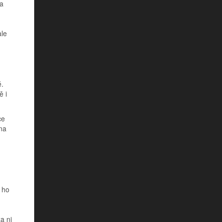
 a
ale
d
é.
ě i
ce
na
 ho
za ni