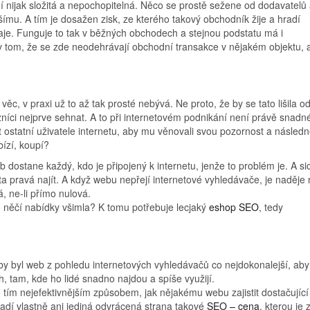
 nijak složitá a nepochopitelná. Něco se prostě sežene od dodavatelů
ímu. A tím je dosažen zisk, ze kterého takový obchodník žije a hradí
je. Funguje to tak v běžných obchodech a stejnou podstatu má i
m v tom, že se zde neodehrávají obchodní transakce v nějakém objektu, 
, v praxi už to až tak prosté nebývá. Ne proto, že by se tato lišila o
zníci nejprve sehnat. A to při internetovém podnikání není právě snadn
t ostatní uživatele internetu, aby mu věnovali svou pozornost a následn
bízí, koupí?
 dostane každý, kdo je připojený k internetu, jenže to problém je. A si
a pravá najít. A když webu nepřejí internetové vyhledávače, je naděje 
á, ne-li přímo nulová.
vě něčí nabídky všimla? K tomu potřebuje lecjaký
eshop SEO
, tedy
aby byl web z pohledu internetových vyhledávačů co nejdokonalejší, aby
h, tam, kde ho lidé snadno najdou a spíše využijí.
 tím nejefektivnějším způsobem, jak nějakému webu zajistit dostačující
vadí vlastně ani jediná odvrácená strana takové
SEO – cena
, kterou je 