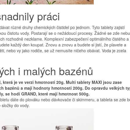
nadnily práci
ávat různé druhy chemických čistidel po jednom. Tyto tablety zajistí
ckou čistotu vody. Postarají se o nežádoucí procesy. Žádné se zde neb
ledech rozhodně nezklame. Komplexní zabezpečení optimálního čistého a
udete každý den koupat. Znovu a znovu a budete si jistí, že plavete a
ěti, nebo vy jako rodiče, se už nemusíte ničeho obávat. Voda je zcela
lkých i malých bazénů
která je ve verzi hmotnosti 20g. Multi tablety MAXI jsou zase
ch bazénů a mají hodnoty hmotnosti 200g. Do opravdu velkých ty
dy, se hodí GRAND, které mají hmotnost 500g.
abletu dáte do plováku nebo dávkovače či skimmeru, a tableta se zde 
 složky do vody.