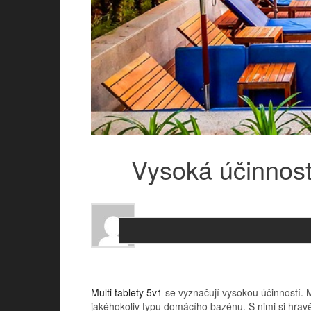
Vysoká účinnos
Multi tablety 5v1
se vyznačují vysokou účinností. 
jakéhokoliv typu domácího bazénu. S nimi si hravě