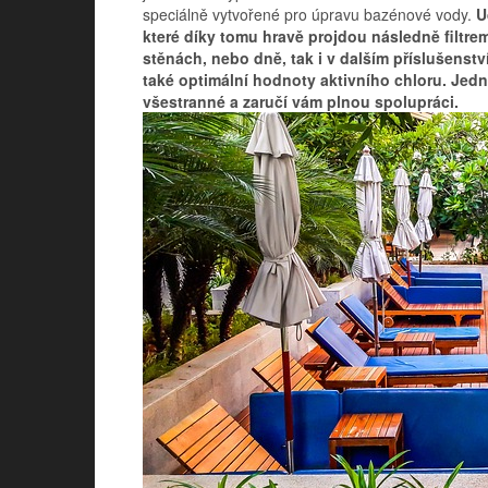
speciálně vytvořené pro úpravu bazénové vody.
U
které díky tomu hravě projdou následně filtre
stěnách, nebo dně, tak i v dalším příslušenstv
také optimální hodnoty aktivního chloru. Jedn
všestranné a zaručí vám plnou spolupráci.