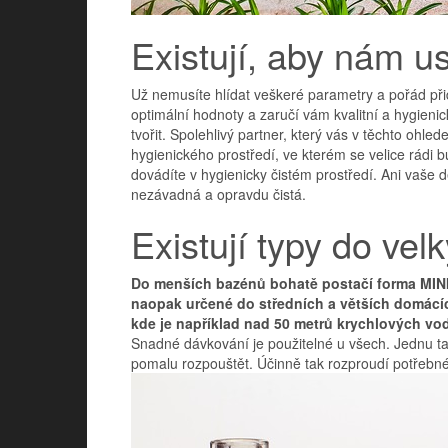
Existují, aby nám us
Už nemusíte hlídat veškeré parametry a pořád přid
optimální hodnoty a zaručí vám kvalitní a hygieni
tvořit. Spolehlivý partner, který vás v těchto oh
hygienického prostředí, ve kterém se velice rádi b
dovádíte v hygienicky čistém prostředí. Ani vaše d
nezávadná a opravdu čistá.
Existují typy do ve
Do menších bazénů bohatě postačí forma MINI, 
naopak určené do středních a větších domácí
kde je například nad 50 metrů krychlových vo
Snadné dávkování je použitelné u všech. Jednu t
pomalu rozpouštět. Účinně tak rozproudí potřebné