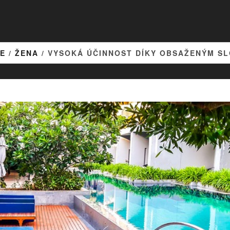
E
/
ŽENA
/ VYSOKÁ ÚČINNOST DÍKY OBSAŽENÝM S