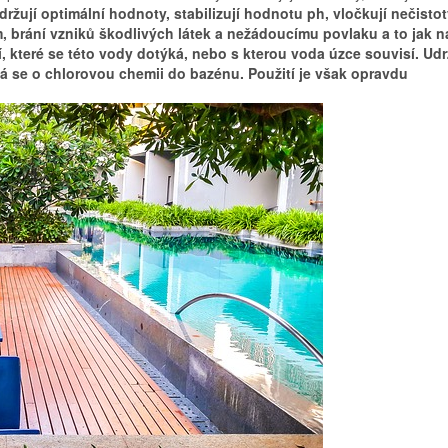
držují optimální hodnoty, stabilizují hodnotu ph, vločkují nečistot
m, brání vzniků škodlivých látek a nežádoucímu povlaku a to jak n
í, které se této vody dotýká, nebo s kterou voda úzce souvisí. Udr
á se o chlorovou chemii do bazénu. Použití je však opravdu