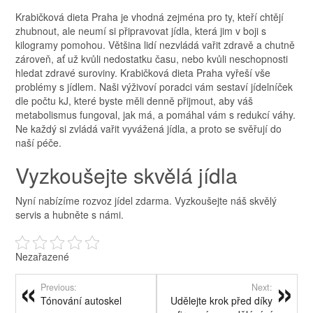
Krabičková dieta Praha je vhodná zejména pro ty, kteří chtějí
zhubnout, ale neumí si připravovat jídla, která jim v boji s
kilogramy pomohou. Většina lidí nezvládá vařit zdravě a chutně
zároveň, ať už kvůli nedostatku času, nebo kvůli neschopnosti
hledat zdravé suroviny.
Krabičková dieta Praha
vyřeší vše
problémy s jídlem. Naši výživoví poradci vám sestaví jídelníček
dle počtu kJ, které byste měli denně přijmout, aby váš
metabolismus fungoval, jak má, a pomáhal vám s redukcí váhy.
Ne každý si zvládá vařit vyvážená jídla, a proto se svěřují do
naší péče.
Vyzkoušejte skvělá jídla
Nyní nabízíme rozvoz jídel zdarma. Vyzkoušejte náš skvělý
servis a hubněte s námi.
Nezařazené
Previous:
Next:
Tónování autoskel
Udělejte krok před díky