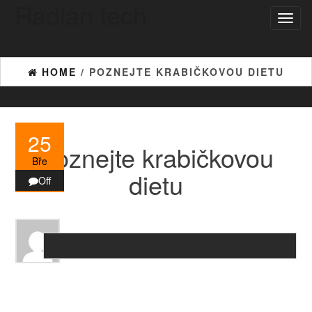
Radian tech
Skip
Toggl
to
naviga
the
content
HOME
/ POZNEJTE KRABIČKOVOU DIETU
25
Poznejte krabičkovou
Bře
dietu
Off