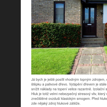
Já bych je ještě posílil vhodným topným zdrojem
štěpku a palivové dřevo. Vytápění dřevem je stále 
snížit náklady na topení velice razantně. Izolační
Hluk je totiž velmi nebezpečný stresový vliv, kte
znečištěné ovzduší klasickým smogem. Před hluke
zde nějaký zdroj hlukové zátěže.