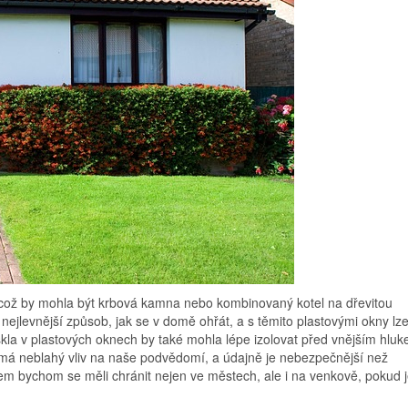
, což by mohla být krbová kamna nebo kombinovaný kotel na dřevitou
nejlevnější způsob, jak se v domě ohřát, a s těmito plastovými okny lz
 skla v plastových oknech by také mohla lépe izolovat před vnějším hluk
rý má neblahý vliv na naše podvědomí, a údajně je nebezpečnější než
m bychom se měli chránit nejen ve městech, ale i na venkově, pokud 