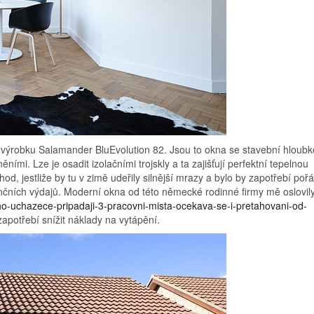
ýrobku Salamander BluEvolution 82. Jsou to okna se stavební hloub
ími. Lze je osadit izolačními trojskly a ta zajišťují perfektní tepelnou
 vhod, jestliže by tu v zimě udeřily silnější mrazy a bylo by zapotřebí poř
nčních výdajů. Moderní okna od této německé rodinné firmy mě oslovily
ho-uchazece-pripadaji-3-pracovni-mista-ocekava-se-i-pretahovani-od-
zapotřebí snížit náklady na vytápění.