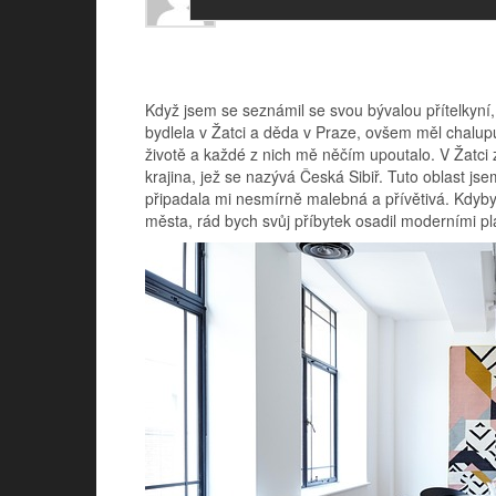
Když jsem se seznámil se svou bývalou přítelkyní, 
bydlela v Žatci a děda v Praze, ovšem měl chalupu
životě a každé z nich mě něčím upoutalo. V Žatci 
krajina, jež se nazývá Česká Sibiř. Tuto oblast js
připadala mi nesmírně malebná a přívětivá. Kdybyc
města, rád bych svůj příbytek osadil moderními pl