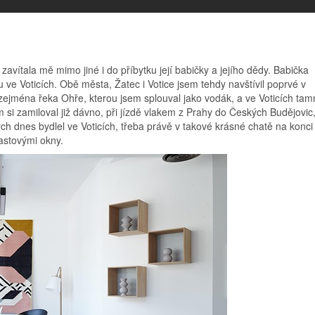
zavítala mě mimo jiné i do příbytku její babičky a jejího dědy. Babička
 ve Voticích. Obě města, Žatec i Votice jsem tehdy navštívil poprvé v
zejména řeka Ohře, kterou jsem splouval jako vodák, a ve Voticích tam
em si zamiloval již dávno, při jízdě vlakem z Prahy do Českých Budějovic
h dnes bydlel ve Voticích, třeba právě v takové krásné chatě na konci
astovými okny.