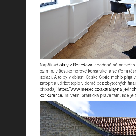
Například
okny z Benešova
v podobě německého v
82 mm, v šestikomorové konstrukci a se třemi těsněn
izolaci. A to by v oblasti České Sibiře mohlo přijít
zatopit a udržet teplo v domě bez zbytečných fina
připadají
https://www.mesec.cz/aktuality/na-jedno
konkurence/
mi velmi praktická právě tam, kde je 