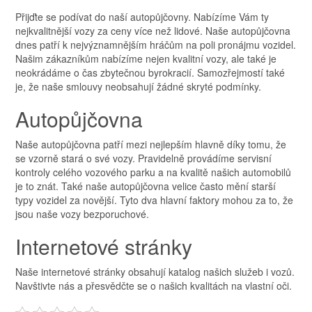
Přijďte se podívat do naší autopůjčovny. Nabízíme Vám ty
nejkvalitnější vozy za ceny více než lidové. Naše autopůjčovna
dnes patří k nejvýznamnějším hráčům na poli pronájmu vozidel.
Našim zákazníkům nabízíme nejen kvalitní vozy, ale také je
neokrádáme o čas zbytečnou byrokracií. Samozřejmostí také
je, že naše smlouvy neobsahují žádné skryté podmínky.
Autopůjčovna
Naše
autopůjčovna
patří mezi nejlepším hlavně díky tomu, že
se vzorně stará o své vozy. Pravidelně provádíme servisní
kontroly celého vozového parku a na kvalitě našich automobilů
je to znát. Také naše autopůjčovna velice často mění starší
typy vozidel za novější. Tyto dva hlavní faktory mohou za to, že
jsou naše vozy bezporuchové.
Internetové stránky
Naše internetové stránky obsahují katalog našich služeb i vozů.
Navštivte nás a přesvědčte se o našich kvalitách na vlastní oči.