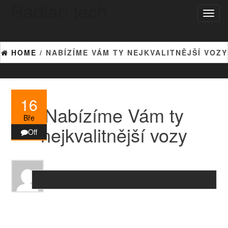
Radian tech
Skip
Toggl
to
naviga
the
content
HOME
/ NABÍZÍME VÁM TY NEJKVALITNĚJŠÍ VOZY
16
Nabízíme Vám ty
Bře
nejkvalitnější vozy
Off