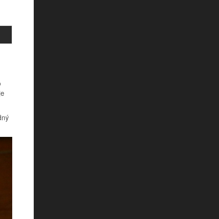
o
je
dný