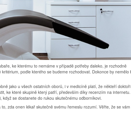
 zubaře, ke kterému to nemáme v případě potřeby daleko, je rozhodně
né kritérium, podle kterého se budeme rozhodovat. Dokonce by nemělo 
ně jako u všech ostatních oborů, i v medicíně platí, že někteří doktoři
istit, ke které skupině který patří, především díky recenzím na internetu.
i, když se dostanete do rukou skutečnému odborníkovi.
na to, zda onen lékař skutečně svému řemeslu rozumí. Věřte, že se vám 