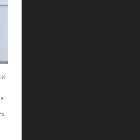
být
 A
to