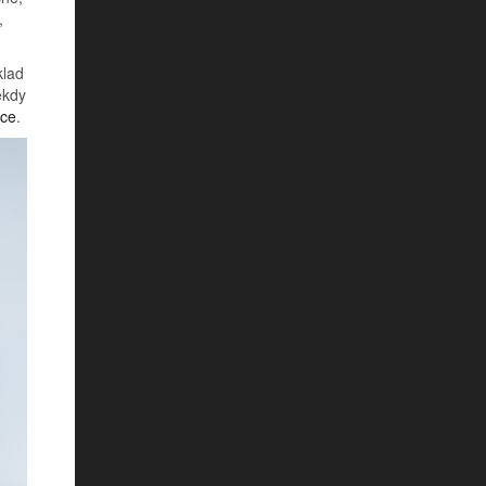
,
klad
ěkdy
ice
.