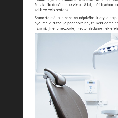
že jakmile dosáhneme věku 18 let, měli bychom se
kolik by bylo potřeba.
Samozřejmě také chceme nějakého, který je nejblí
bydlíme v Praze, je pochopitelné, že nebudeme ch
nám nic jiného nezbude). Proto hledáme některého, 