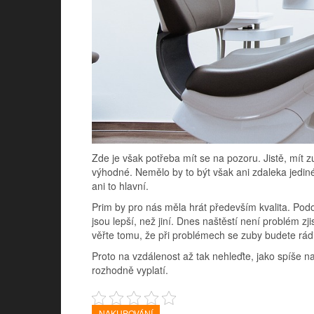
Zde je však potřeba mít se na pozoru. Jistě, mít
výhodné. Nemělo by to být však ani zdaleka jedi
ani to hlavní.
Prim by pro nás měla hrát především kvalita. Podob
jsou lepší, než jiní. Dnes naštěstí není problém zj
věřte tomu, že při problémech se zuby budete rád
Proto na vzdálenost až tak nehleďte, jako spíše 
rozhodně vyplatí.
NAKUPOVÁNÍ