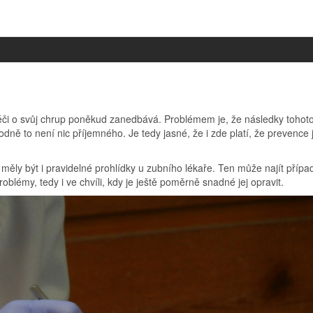
éči o svůj chrup poněkud zanedbává. Problémem je, že následky tohot
odně to není nic příjemného. Je tedy jasné, že i zde platí, že prevence 
 měly být i pravidelné prohlídky u zubního lékaře. Ten může najít přípa
problémy, tedy i ve chvíli, kdy je ještě poměrně snadné jej opravit.