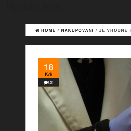
Radian tech
Skip
to
the
content
HOME
/
NAKUPOVÁNÍ
/ JE VHODNÉ 
18
Kvě
Off