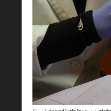
Podobně jako u praktického lékaře, i toho zubního b