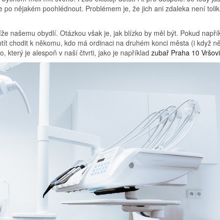
 po nějakém poohlédnout. Problémem je, že jich ani zdaleka není tolik
že našemu obydlí. Otázkou však je, jak blízko by měl být. Pokud napří
tít chodit k někomu, kdo má ordinaci na druhém konci města (i když n
který je alespoň v naší čtvrti, jako je například
zubař Praha 10 Vršov