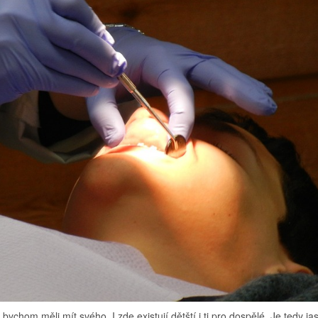
ychom měli mít svého. I zde existují dětští i ti pro dospělé. Je tedy ja