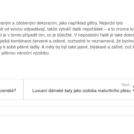
aným a zdobeným dekoracím, jako například glittry. Nejenže tyto
ě od svícnu odpadávají, takže vytváří další nepořádek – a to zrovna t
 je v tomto případě tím, co je důležité.
V neposlední řadě je také dobr
 typická kombinace červené a zelené, rozhodně to neznamená, že bych
y k sobě pěkně ladily. A měly by být také jasné, blýskavé a zářivé, což 
ě pěknou vánoční výzdobu.
Next:
ocenské?
Luxusní dámské šaty jako ozdoba maturitního plesu