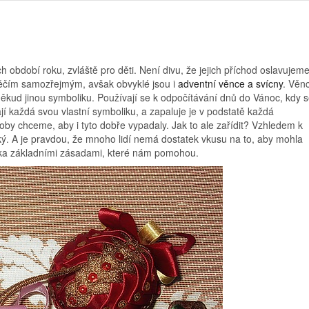
období roku, zvláště pro děti. Není divu, že jejich příchod oslavujem
něčím samozřejmým, avšak obvyklé jsou i
adventní věnce a svícny
. Věn
někud jinou symboliku. Používají se k odpočítávání dnů do Vánoc, kdy 
jí každá svou vlastní symboliku, a zapaluje je v podstatě každá
by chceme, aby i tyto dobře vypadaly. Jak to ale zařídit? Vzhledem k
elký. A je pravdou, že mnoho lidí nemá dostatek vkusu na to, aby mohla
lika základními zásadami, které nám pomohou.