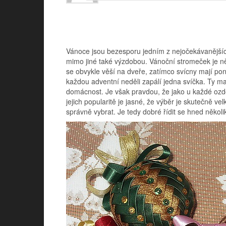
Vánoce jsou bezesporu jedním z nejočekávanějších 
mimo jiné také výzdobou. Vánoční stromeček je 
se obvykle věší na dveře, zatímco svícny mají po
každou adventní neděli zapálí jedna svíčka. Ty ma
domácnost.
Je však pravdou, že jako u každé ozdo
jejich popularitě je jasné, že výběr je skutečně v
správně vybrat. Je tedy dobré řídit se hned něko