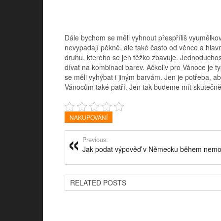
Dále bychom se měli vyhnout přespříliš vyumělkov
nevypadají pěkně, ale také často od věnce a hlavn
druhu, kterého se jen těžko zbavuje. Jednoduchost
dívat na kombinaci barev. Ačkoliv pro Vánoce je
se měli vyhýbat i jiným barvám. Jen je potřeba, ab
Vánocům také patří. Jen tak budeme mít skutečn
NAKUPOVÁNÍ
Previous:
Jak podat výpověď v Německu během nem
RELATED POSTS