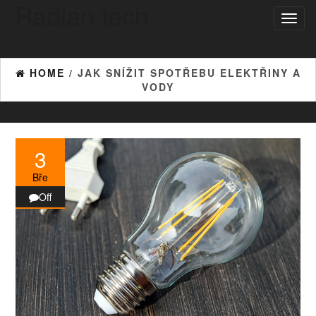
Radian tech
Skip
Toggl
to
naviga
the
content
HOME
/ JAK SNÍŽIT SPOTŘEBU ELEKTŘINY A
VODY
3
Bře
Off