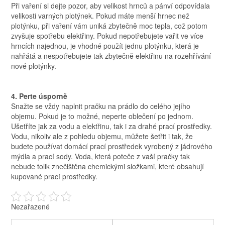
Při vaření si dejte pozor, aby velikost hrnců a pánví odpovídala
velikosti varných plotýnek. Pokud máte menší hrnec než
plotýnku, při vaření vám uniká zbytečně moc tepla, což potom
zvyšuje spotřebu elektřiny. Pokud nepotřebujete vařit ve více
hrncích najednou, je vhodné použít jednu plotýnku, která je
nahřátá a nespotřebujete tak zbytečně elektřinu na rozehřívání
nové plotýnky.
4. Perte úsporně
Snažte se vždy naplnit pračku na prádlo do celého jejího
objemu. Pokud je to možné, neperte oblečení po jednom.
Ušetříte jak za vodu a elektřinu, tak i za drahé prací prostředky.
Vodu, nikoliv ale z pohledu objemu, můžete šetřit i tak, že
budete používat domácí prací prostředek vyrobený z jádrového
mýdla a prací sody. Voda, která poteče z vaší pračky tak
nebude tolik znečištěna chemickými složkami, které obsahují
kupované prací prostředky.
Nezařazené