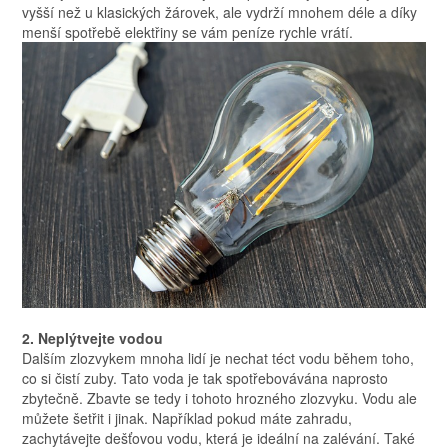
vyšší než u klasických žárovek, ale vydrží mnohem déle a díky
menší spotřebě elektřiny se vám peníze rychle vrátí.
2. Neplýtvejte vodou
Dalším zlozvykem mnoha lidí je nechat téct vodu během toho,
co si čistí zuby. Tato voda je tak spotřebovávána naprosto
zbytečně. Zbavte se tedy i tohoto hrozného zlozvyku. Vodu ale
můžete šetřit i jinak. Například pokud máte zahradu,
zachytávejte dešťovou vodu, která je ideální na zalévání. Také