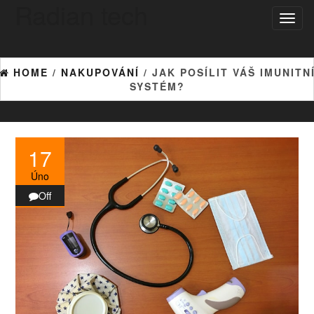
Radian tech
Skip
Toggl
to
naviga
the
content
HOME
/
NAKUPOVÁNÍ
/ JAK POSÍLIT VÁŠ IMUNITN
SYSTÉM?
17
Úno
Off