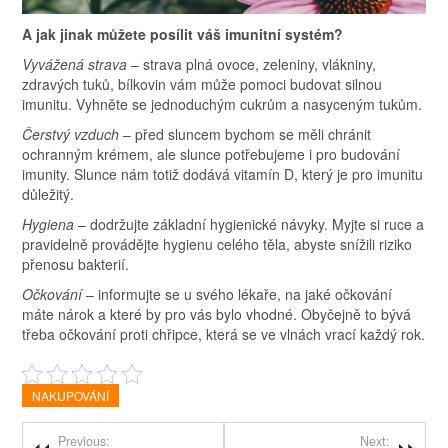
A jak jinak můžete posílit váš imunitní systém?
Vyvážená strava
– strava plná ovoce, zeleniny, vlákniny,
zdravých tuků, bílkovin vám může pomoci budovat silnou
imunitu. Vyhněte se jednoduchým cukrům a nasyceným tukům.
Čerstvý vzduch
– před sluncem bychom se měli chránit
ochranným krémem, ale slunce potřebujeme i pro budování
imunity. Slunce nám totiž dodává vitamín D, který je pro imunitu
důležitý.
Hygiena
– dodržujte základní hygienické návyky. Myjte si ruce a
pravidelně provádějte hygienu celého těla, abyste snížili riziko
přenosu bakterií.
Očkování
– informujte se u svého lékaře, na jaké očkování
máte nárok a které by pro vás bylo vhodné. Obyčejně to bývá
třeba očkování proti chřipce, která se ve vlnách vrací každý rok.
NAKUPOVÁNÍ
Previous:
Next: