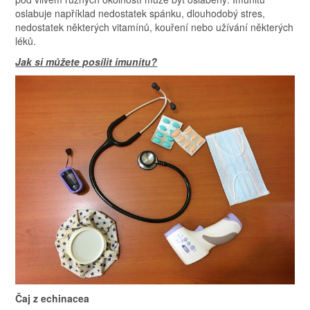
oslabuje například nedostatek spánku, dlouhodobý stres,
nedostatek některých vitamínů, kouření nebo užívání některých
léků.
Jak si můžete posílit imunitu?
Čaj z echinacea