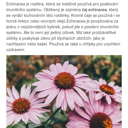
Echinacea je rostlina, která se tradičně používá pro posilování
imunitního systému. Oblíbený je zejména
čaj echinacea
, který
se vyrábí louhováním této rostlinky. Kromě čaje se používá i ve
formě tinktur nebo vonných olejů.
Echinacea je považována za
jednu z nejúčinnějších bylinek, pokud jde o posílení imunitního
systému. Ale to není její jediný účinek. Má také protizánětlivé
účinky a poskytuje úlevu při dýchacích obtížích, jako je
nachlazení nebo kašel. Používá se také u chřipky pro urychlení
uzdravení.