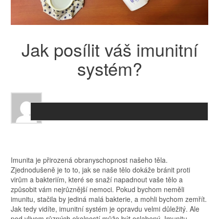
Jak posílit váš imunitní
systém?
Imunita je přirozená obranyschopnost našeho těla.
Zjednodušeně je to to, jak se naše tělo dokáže bránit proti
virům a bakteriím, které se snaží napadnout vaše tělo a
způsobit vám nejrůznější nemoci. Pokud bychom neměli
imunitu, stačila by jediná malá bakterie, a mohli bychom zemřít.
Jak tedy vidíte, imunitní systém je opravdu velmi důležitý. Ale
pod vlivem různých okolností může být oslabený. Imunitu