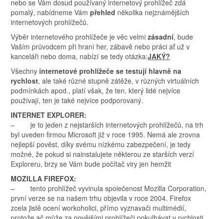
nebo se Vám dosud používaný internetový prohlížeč zdá
pomalý, nabídneme Vám
přehled
několika nejznámějších
internetových prohlížečů.
Výběr internetového prohlížeče je věc velmi
zásadní
, bude
Vaším průvodcem při hraní her, zábavě nebo práci ať už v
kanceláři nebo doma, nabízí se tedy otázka:
JAKÝ?
Všechny
internetové prohlížeče se testují hlavně na
rychlost
, ale také různé stupně zátěže, v různých virtuálních
podmínkách apod., platí však, že ten, který lidé nejvíce
používají, ten je také nejvíce podporovaný.
INTERNET EXPLORER:
– je to jeden z nejstarších internetových prohlížečů, na trh
byl uveden firmou Microsoft již v roce 1995. Nemá ale zrovna
nejlepší pověst, díky svému nízkému zabezpečení, je tedy
možné, že pokud si nainstalujete některou ze starších verzí
Exploreru, brzy se Vám bude počítač viry jen hemžit
MOZILLA FIREFOX:
– tento prohlížeč vyvinula společenost Mozilla Corporation,
první verze se na našem trhu objevila v roce 2004. Firefox
zcela jistě ocení workoholici, přímo vyznavači multimédií,
protože ač může za novějšími prohlížeči pokulhávat v rychlosti,