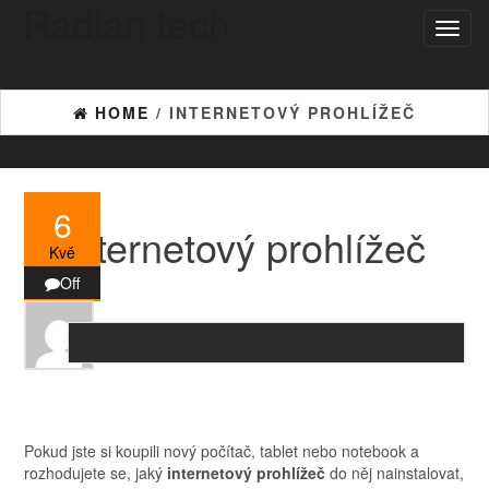
Radian tech
Skip
Toggl
to
naviga
the
content
HOME
/ INTERNETOVÝ PROHLÍŽEČ
6
Internetový prohlížeč
Kvě
Off
Pokud jste si koupili nový počítač, tablet nebo notebook a
rozhodujete se, jaký
internetový prohlížeč
do něj nainstalovat,