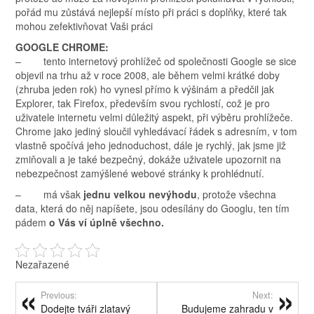
pořád mu zůstává nejlepší místo při práci s doplňky, které tak
mohou zefektivňovat Vaši práci
GOOGLE CHROME:
– tento internetový prohlížeč od společnosti Google se sice
objevil na trhu až v roce 2008, ale během velmi krátké doby
(zhruba jeden rok) ho vynesl přímo k výšinám a předčil jak
Explorer, tak Firefox, především svou rychlostí, což je pro
uživatele internetu velmi důležitý aspekt, při výběru prohlížeče.
Chrome jako jediný sloučil vyhledávací řádek s adresním, v tom
vlastně spočívá jeho jednoduchost, dále je rychlý, jak jsme již
zmiňovali a je také bezpečný, dokáže uživatele upozornit na
nebezpečnost zamýšlené webové stránky k prohlédnutí.
– má však
jednu velkou nevýhodu
, protože všechna
data, která do něj napíšete, jsou odesílány do Googlu, ten tím
pádem
o Vás ví úplně všechno.
Nezařazené
Previous:
Next:
Dodejte tváři zlatavý
Budujeme zahradu v