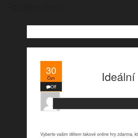
Radian tech
Skip
to
the
content
30
Ideální
Čvn
Off
Vyberte vašim dětem takové
online hry zdarma
, 