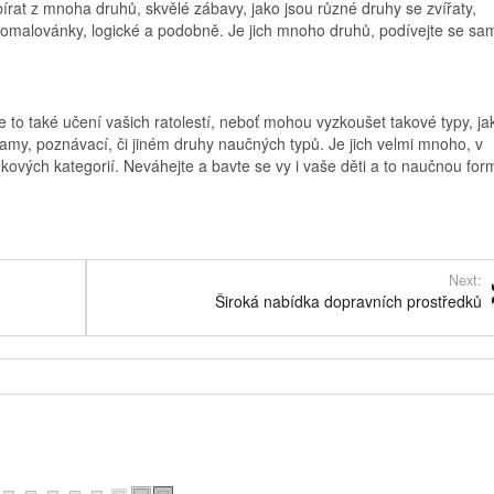
írat z mnoha druhů, skvělé zábavy, jako jsou různé druhy se zvířaty,
 omalovánky, logické a podobně. Je jich mnoho druhů, podívejte se sam
 to také učení vašich ratolestí, neboť mohou vyzkoušet takové typy, ja
olamy, poznávací, či jiném druhy naučných typů. Je jich velmi mnoho, v
ěkových kategorií. Neváhejte a bavte se vy i vaše děti a to naučnou for
Next:
Široká nabídka dopravních prostředků